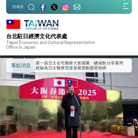
:::
日本語
:::
外交部重要言論
台北駐日經濟文化代表處
我國政府將在美國亞利桑納州設立「駐鳳凰城辦
Taipei Economic and Cultural Representative
Office in Japan
事處」，進一步深化台美交流合作
第一屆亞太在宅醫療大會開幕 總統盼分享臺灣
經驗為亞太醫療照護發展開創新里程碑
重點消息
外交部發布WHA文宣影片「台灣醫療點亮世界」
及「台灣智慧醫療與健康產業展」預告短片，向
世界展現台灣守護全球健康的創新能量
總統出訪史瓦帝尼返國談話 強調臺灣人有權利
走向世界 盼與理念相近國家共同維護國際秩序
堅定走向世界 賴總統抵達史瓦帝尼王國進行國是
訪問
總統與五院院長新春茶敘 盼化分歧為團結、為
國家邁出合作第一步
總統農曆春節談話
台美貿易協議完成簽署達成6大目標、創5大歷史
性突破 總統強調將以3大面向加速臺灣經濟轉型