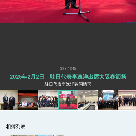
升級 籲請立院全力支持並盡速通過
臺美簽署「對等貿易協定」確立對等關稅15%且不
疊加 我輸美2072項產品豁免對等關稅
總統接受「法新社」（AFP）專訪內容
外交部長林佳龍於《外交事務》撰文指出：自由
世界 需要台灣，團結合作方能守護繁榮
外交部長林佳龍出席《台灣光華雜誌》50週年慶
「見證蛻變，分享世界的光華」開幕式，期許數
位轉 型迎向下個50年
總統主持「台美經濟繁榮夥伴對話」記者會 說
明臺美合作三大戰略方向 盼與民主夥伴共同引
領 下一個世代的繁榮
外交部長林佳龍接受印尼「時代雜誌」專訪，闡
述印太安全局勢，籲深化台印尼半導體供應鏈合
328 / 345
作
外交部長林佳龍午宴歡迎美國聯邦參議員蓋耶哥
2025年2月2日 駐日代表李逸洋出席大阪春節祭
訪問團
駐日代表李逸洋致詞情形
外交部長林佳龍接見美國智庫「德國馬歇爾基金
會」訪問團一行，深化跨大西洋戰略夥伴關係
臺美經貿談判獲階段性成果 卓揆期勉爭取時間完
成「臺美對等貿易協定」簽署
卓揆：臺美關稅談判階段性結果有助臺灣取得有
利戰略地位 全力支持「臺美對等貿易協定」簽署
外交部與數位發展部攜手合作，整合台灣雄厚數
相簿列表
位實力，達成固邦榮邦目標