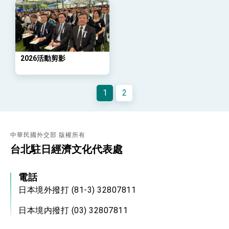
外交部長林佳龍主持第35次「參與亞太經濟合作
策略小組」跨部會會議
民調顯示多數國人滿意政府外交表現，高度支持
「總合外交」與台歐美日關係深化
總統以「韌性之島，希望之光」為題發表2026新
年談話
2026活動剪影
總統主持「守護民主台灣國安行動方案」記者
會 強調以實力守護台海和平 以決心掌握國家
命運
變局中 奮起的新臺灣 總統發表國慶演說
1
2
總統發表執政周年談話 盼面對未來挑戰 堅持
團結 迎風轉型 穩健前行
賴總統就職演說影片
中華民國外交部 版權所有
台北駐日經濟文化代表處
總統重要談話
外交部重要言論
電話
我國政府將在美國亞利桑納州設立「駐鳳凰城辦
日本境外撥打 (81-3) 32807811
事處」，進一步深化台美交流合作
日本境内撥打 (03) 32807811