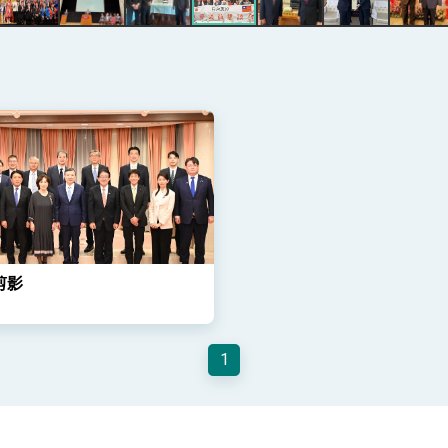
總統以「韌性之島，希望之光」為題發表2026新 年談話
記者會 強調以實力守護台海和平 以決心掌握國家命運
說
 堅持團結 迎風轉型 穩健前行
剪影
凰城辦事處」，進一步深化台美交流合作
1