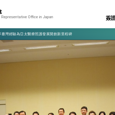
處
凰城辦事處」，進一步深化台美交流合作
 Representative Office in Japan
簽
享臺灣經驗為亞太醫療照護發展開創新里程碑
亮世界」及「台灣智慧醫療與健康產業展」預告短片，向世界展現台灣守
服
簽
有權利走向世界 盼與理念相近國家共同維護國際秩序
結
消
構
行國是訪問
入
結、為國家邁出合作第一步
領
表
大歷史性突破 總統強調將以3大面向加速臺灣經濟轉型升級 籲請立
%且不疊加 我輸美2072項產品豁免對等關稅