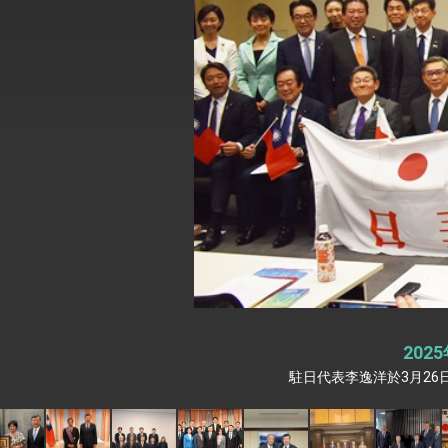
外交部長林佳龍於《外交事務》撰文指出
總統主持「台美經濟繁榮夥伴對話」記者
外交部長林佳龍接受印尼「時代雜誌」專
副總統接見美參議員蓋耶哥 強調美國是
外交部長林佳龍午宴歡迎美國聯邦參議員
外交部長林佳龍接見美國智庫「德國馬歇
臺美經貿談判獲階段性成果 卓揆期勉爭取
卓揆：臺美關稅談判階段性結果有助臺灣
20
外交部與數位發展部攜手合作，整合台灣
駐日代表李逸洋於3月2
外交部長林佳龍主持第35次「參與亞太經
民調顯示多數國人滿意政府外交表現，高