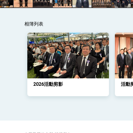
總統主持「守護民主台灣國安行動方案」
相簿列表
變局中 奮起的新臺灣 總統發表國慶演
總統發表執政周年談話 盼面對未來挑戰
賴總統就職演說影片
總統重要談話
外交部重要言論
2026活動剪影
活動
我國政府將在美國亞利桑納州設立「駐鳳