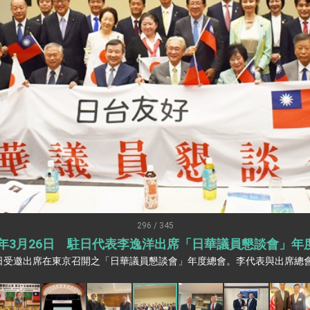
：自由世界 需要台灣，團結合作方能守護繁榮
外交部長林佳龍出席《台灣光華雜誌》50週年慶「見證蛻變，分享世界的光華」開幕
會 說明臺美合作三大戰略方向 盼與民主夥伴共同引領 下一個世代的
訪，闡述印太安全局勢，籲深化台印尼半導體供應鏈合作
臺灣重要合作夥伴
蓋耶哥訪問團
爾基金會」訪問團一行，深化跨大西洋戰略夥伴關係
時間完成「臺美對等貿易協定」簽署
取得有利戰略地位 全力支持「臺美對等貿易協定」簽署
296 / 345
25年3月26日 駐日代表李逸洋出席「日華議員懇談會」年
雄厚數位實力，達成固邦榮邦目標
6日受邀出席在東京召開之「日華議員懇談會」年度總會。李代表與出席總
濟合作策略小組」跨部會會議
度支持「總合外交」與台歐美日關係深化