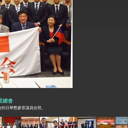
式，期許數位轉 型迎向下個50年
繁榮
度總會
會的日華懇參眾議員合照。