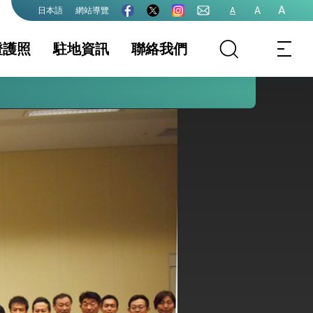
A
A
網站導覽
A
日本語
證護照
駐地資訊
聯絡我們
護全球健康的創新能量
務項目
證及入境須知
領務最新資訊
國家相關資訊
護照
生活資訊
離婚登記
保及性平諮詢機
國籍
行事曆
文件證明
出境規定
大陸地區人民申請
申請表格下載
赴台
務規費收費數額
院全力支持並盡速通過