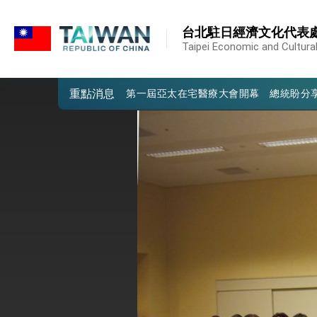
:::
外交部重要言論
:::
台北駐日經濟文化代表
我國政府將在美國亞利桑納州設立「駐鳳
Taipei Economic and Cultural
第一屆亞太在宅醫療大會開幕 總統盼分
重點消息
外交部發布WHA文宣影片「台灣醫療點
總統出訪史瓦帝尼返國談話 強調臺灣人
堅定走向世界 賴總統抵達史瓦帝尼王國進
總統與五院院長新春茶敘 盼化分歧為團
總統農曆春節談話
台美貿易協議完成簽署達成6大目標、創5
臺美簽署「對等貿易協定」確立對等關稅15
總統接受「法新社」（AFP）專訪內容