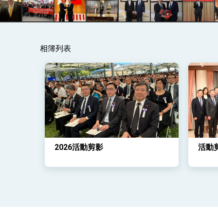
總統主持「守護民主台灣國安行動方案」
相簿列表
變局中 奮起的新臺灣 總統發表國慶演
總統發表執政周年談話 盼面對未來挑戰
賴總統就職演說影片
總統重要談話
外交部重要言論
2026活動剪影
活動
我國政府將在美國亞利桑納州設立「駐鳳