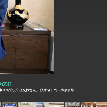
式，期許數位轉 型迎向下個50年
繁榮
力乙行
務所近況業務交換意見。 照片:駐日副代表蔡明耀