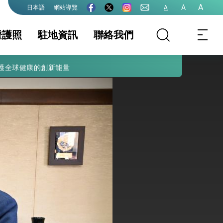
A
A
網站導覽
A
日本語
證護照
駐地資訊
聯絡我們
護全球健康的創新能量
務項目
證及入境須知
領務最新資訊
國家相關資訊
護照
生活資訊
離婚登記
保及性平諮詢機
國籍
行事曆
文件證明
出境規定
大陸地區人民申請
申請表格下載
赴台
務規費收費數額
院全力支持並盡速通過