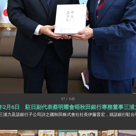
：自由世界 需要台灣，團結合作方能守護繁榮
外交部長林佳龍出席《台灣光華雜誌》50週年慶「見證蛻變，分享世界的光華」開幕
會 說明臺美合作三大戰略方向 盼與民主夥伴共同引領 下一個世代的
訪，闡述印太安全局勢，籲深化台印尼半導體供應鏈合作
臺灣重要合作夥伴
蓋耶哥訪問團
爾基金會」訪問團一行，深化跨大西洋戰略夥伴關係
時間完成「臺美對等貿易協定」簽署
取得有利戰略地位 全力支持「臺美對等貿易協定」簽署
97 / 345
26年2月6日 駐日副代表蔡明耀會晤秋田銀行專務董事三浦
雄厚數位實力，達成固邦榮邦目標
三浦力及該銀行子公司詩之國秋田株式會社社長伊藤晋宏，就該銀行駐台事
濟合作策略小組」跨部會會議
度支持「總合外交」與台歐美日關係深化