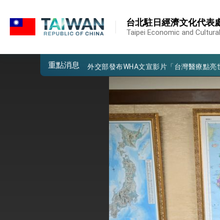
:::
外交部重要言論
:::
台北駐日經濟文化代表
我國政府將在美國亞利桑納州設立「駐鳳
Taipei Economic and Cultural
第一屆亞太在宅醫療大會開幕 總統盼分
重點消息
外交部發布WHA文宣影片「台灣醫療點
總統出訪史瓦帝尼返國談話 強調臺灣人
堅定走向世界 賴總統抵達史瓦帝尼王國進
總統與五院院長新春茶敘 盼化分歧為團
總統農曆春節談話
台美貿易協議完成簽署達成6大目標、創5
臺美簽署「對等貿易協定」確立對等關稅15
總統接受「法新社」（AFP）專訪內容