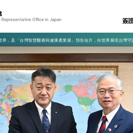
處
凰城辦事處」，進一步深化台美交流合作
 Representative Office in Japan
簽
享臺灣經驗為亞太醫療照護發展開創新里程碑
亮世界」及「台灣智慧醫療與健康產業展」預告短片，向世界展現台灣守
服
簽
有權利走向世界 盼與理念相近國家共同維護國際秩序
結
消
構
行國是訪問
入
結、為國家邁出合作第一步
領
表
大歷史性突破 總統強調將以3大面向加速臺灣經濟轉型升級 籲請立
%且不疊加 我輸美2072項產品豁免對等關稅