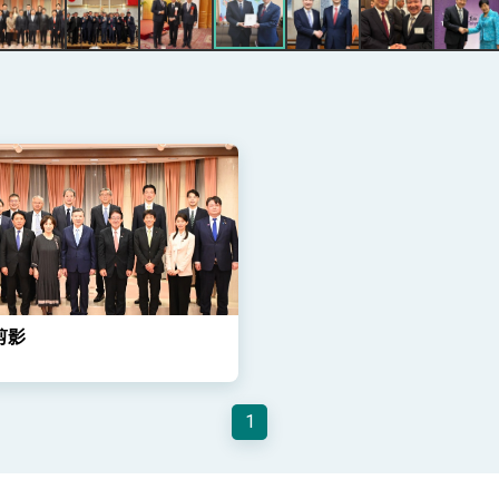
總統以「韌性之島，希望之光」為題發表2026新 年談話
記者會 強調以實力守護台海和平 以決心掌握國家命運
說
 堅持團結 迎風轉型 穩健前行
剪影
凰城辦事處」，進一步深化台美交流合作
1