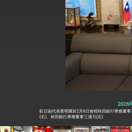
外交部長林佳龍於《外交事務》撰文指出
總統主持「台美經濟繁榮夥伴對話」記者
外交部長林佳龍接受印尼「時代雜誌」專
副總統接見美參議員蓋耶哥 強調美國是
外交部長林佳龍午宴歡迎美國聯邦參議員
外交部長林佳龍接見美國智庫「德國馬歇
臺美經貿談判獲階段性成果 卓揆期勉爭取
卓揆：臺美關稅談判階段性結果有助臺灣
20
外交部與數位發展部攜手合作，整合台灣
駐日副代表蔡明耀於2月6日會晤秋田銀行專務董事
(右)、秋田銀行專務董事三浦力(左)
外交部長林佳龍主持第35次「參與亞太經
民調顯示多數國人滿意政府外交表現，高