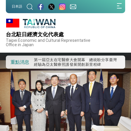
:::
日本語
:::
台北駐日經濟文化代表處
外交部重要言論
Taipei Economic and Cultural Representative
Office in Japan
我國政府將在美國亞利桑納州設立「駐鳳凰城辦
事處」，進一步深化台美交流合作
第一屆亞太在宅醫療大會開幕 總統盼分享臺灣
重點消息
經驗為亞太醫療照護發展開創新里程碑
外交部發布WHA文宣影片「台灣醫療點亮世界」
及「台灣智慧醫療與健康產業展」預告短片，向
世界展現台灣守護全球健康的創新能量
總統出訪史瓦帝尼返國談話 強調臺灣人有權利
走向世界 盼與理念相近國家共同維護國際秩序
堅定走向世界 賴總統抵達史瓦帝尼王國進行國是
訪問
總統與五院院長新春茶敘 盼化分歧為團結、為
國家邁出合作第一步
總統農曆春節談話
台美貿易協議完成簽署達成6大目標、創5大歷史