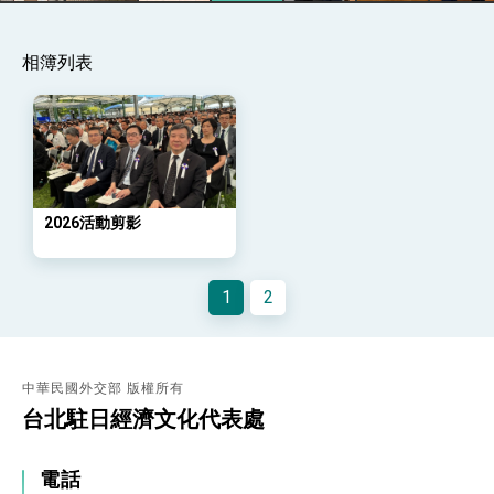
位實力，達成固邦榮邦目標
外交部長林佳龍主持第35次「參與亞太經濟合作
策略小組」跨部會會議
相簿列表
民調顯示多數國人滿意政府外交表現，高度支持
「總合外交」與台歐美日關係深化
總統以「韌性之島，希望之光」為題發表2026新
年談話
總統主持「守護民主台灣國安行動方案」記者
會 強調以實力守護台海和平 以決心掌握國家
命運
變局中 奮起的新臺灣 總統發表國慶演說
2026活動剪影
總統發表執政周年談話 盼面對未來挑戰 堅持
團結 迎風轉型 穩健前行
1
2
賴總統就職演說影片
總統重要談話
中華民國外交部 版權所有
外交部重要言論
台北駐日經濟文化代表處
我國政府將在美國亞利桑納州設立「駐鳳凰城辦
事處」，進一步深化台美交流合作
電話