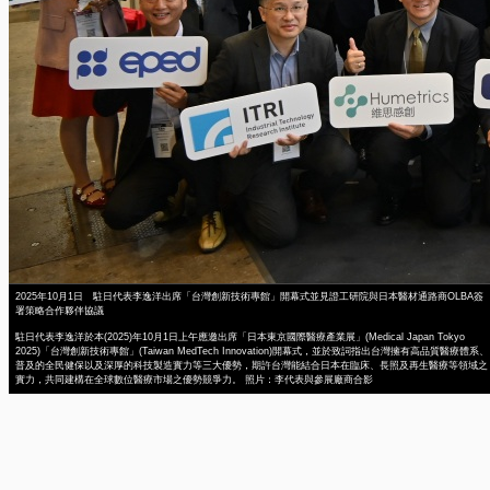
2025年10月1日 駐日代表李逸洋出席「台灣創新技術專館」開幕式並見證工研院與日本醫材通路商OLBA簽
署策略合作夥伴協議
駐日代表李逸洋於本(2025)年10月1日上午應邀出席「日本東京國際醫療產業展」(Medical Japan Tokyo
2025)「台灣創新技術專館」(Taiwan MedTech Innovation)開幕式，並於致詞指出台灣擁有高品質醫療體系、
普及的全民健保以及深厚的科技製造實力等三大優勢，期許台灣能結合日本在臨床、長照及再生醫療等領域之
實力，共同建構在全球數位醫療市場之優勢競爭力。 照片：李代表與參展廠商合影