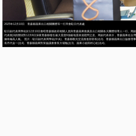
2025年12月10日 青森縣蘋果出口相關團體等一行拜會駐日代表處
駐日副代表周學佑於12月10日會晤青森縣政府相關人員與青森蘋果推廣及出口相關各大團體領導人一行。周副
代表致詞的開頭對12月8日深夜青森縣發生最大震度6強級地震表達慰問之意。周副代表表示，青森蘋果在台灣
擁有極高人氣。 照片：駐日副代表周學佑(中央)、青森縣觀光交流推進部部長(右3)、青森縣蘋果出口協會理事
長丹代金一(左4)、青森縣蘋果對策協議會會長大場勉(左3)、蘋果小姐田村心虹(右4)。