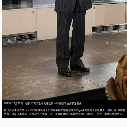
2025年12月23日 駐日代表李逸洋出席全日本和服顧問協會耶誕餐會
駐日代表李逸洋於12月23日應邀出席全日本和服顧問協會佐佐木Vege會長主辦之耶誕餐會，與多位日本國會
議員，以及日本商界、文化界人士齊聚一堂，在溫馨融洽的氣氛中交流台日情誼。 照片：李逸洋代表致詞。