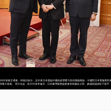
令和8年新春互禮會」時致詞表示，近年來日本面臨中國的經濟壓力與供應鏈風險，中國對日本實施軍民
得重大發展。 照片右起，駐日代表李逸洋、日本臺灣親善協會會長衛藤征士郎、參議院議員松下新平