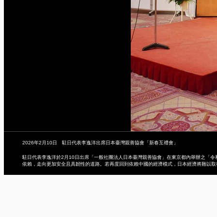
2026年2月10日 駐日代表李逸洋出席日本臺灣親善協會「新春互禮會」
駐日代表李逸洋於2月10日出席「一般社團法人日本臺灣親善協會」在東京都內舉辦之「
依賴，走向更加安全且具韌性的道路。若再度回到依賴中國的經濟模式，日本經濟將難以取