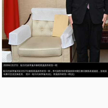
2026年2月27日 駐日代表李逸洋會晤眾議員市村浩一郎
駐日代表李逸洋於2月27日會晤眾議員市村浩一郎，李代表對市村眾議員長年關注臺日關係表達謝意，並就深
化臺日交流交換意見。 照片：駐日代表李逸洋(右)、眾議員市村浩一郎(左)