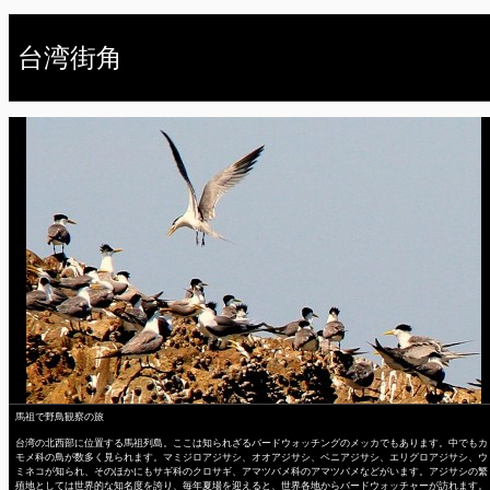
台湾街角
馬祖で野鳥観察の旅
台湾の北西部に位置する馬祖列島。ここは知られざるバードウォッチングのメッカでもあります。中でもカ
モメ科の鳥が数多く見られます。マミジロアジサシ、オオアジサシ、ベニアジサシ、エリグロアジサシ、ウ
ミネコが知られ、そのほかにもサギ科のクロサギ、アマツバメ科のアマツバメなどがいます。アジサシの繁
殖地としては世界的な知名度を誇り、毎年夏場を迎えると、世界各地からバードウォッチャーが訪れます。