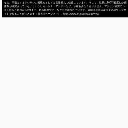
なお、馬祖はオオアジサシの繁殖地としては世界最北に位置しています。そして、世界に100羽程度しか個
体数が確認されていないというヒガシシナ・アジサシなど、珍種も少なくありません。アジサシ観賞のシー
ズンは５月初旬から9月まで。野鳥観察ツアーなども企画されています。詳細は馬祖国家風景区のウェブサ
イトで知ることができます（日本語ページあり）。http://www.matsu-nsa.gov.tw/