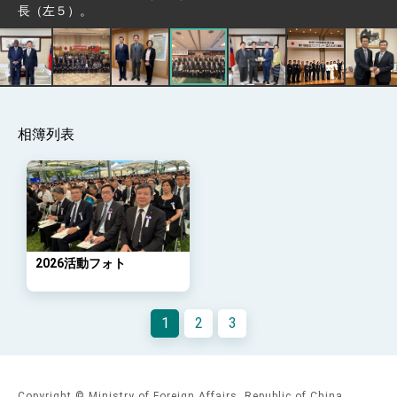
Arizona, advancing Taiwan-US exchanges
長（左５）。
and cooperation
相簿列表
2026活動フォト
1
2
3
Copyright © Ministry of Foreign Affairs, Republic of China