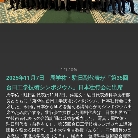
President Lai meets US delegation led by
Senator Ruben Gallego
MOFA, MODA team up to promote
integrated diplomacy
EY details tariff negotiations with U.S.
FM Lin hosts ABAC representatives
MOFA poll shows widespread support for
government diplomacy approach
President Lai delivers 2026 New Year’s
Address
141 / 346
Presidential Office thanks US President
2025年11月7日 周学祐・駐日副代表が「第35回
Trump for signing Taiwan Assurance
Implementation Act
President Lai delivers 2025 National Day
台日工学技術シンポジウム」日本壮行会に出席
Address
周学佑・駐日副代表は11月7日、呉嘉文・駐日代表処科学技術部
長とともに「第35回台日工学技術シンポジウム」日本壮行会に出
Presidential Inauguration Speech
席した。今回は日本から60名を超える講師らが同シンポジウム出
席のため訪台する。壮行会で挨拶した周副代表は、日本各界の工
Major speeches
学技術者代表らの台湾訪問の成功を祈念した。 写真：周学佑・
Important Remarks of the Ministry of
駐日副代表（前列右６）、第35回台日工学技術シンポジウム講師
Foreign Affairs
団長を務める阿部忠・日本大学名誉教授（左６）、同副団長の長
Taiwan government to open office in
坂徹也・東北大学教授（右５）、楊馬田・台湾科学技術協会理事