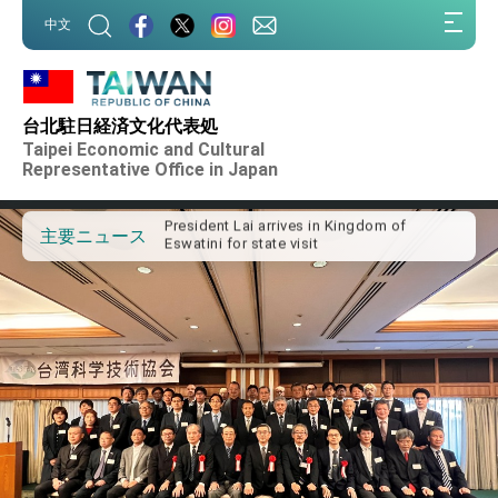
:::
中文
:::
Important Remarks of the Ministry of
Foreign Affairs
台北駐日経済文化代表処
Taiwan government to open office in
Taipei Economic and Cultural
Arizona, advancing Taiwan-US exchanges
Representative Office in Japan
and cooperation
President Lai arrives in Kingdom of
Eswatini for state visit
VP Hsiao addresses 41st Space
主要ニュース
Symposium
Taiwan’s economic growth is a priority for
President Lai
President Lai’s remarks for Lunar New
Year
President Lai interviewed by AFP
President Lai holds press conference on
Taiwan- US Economic Prosperity
Partnership Dialogue
FM Lin attends Taiwan Panorama exhibit
at TIBE