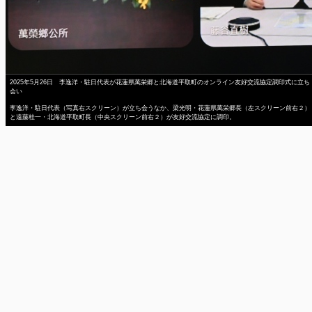
2025年5月26日 李逸洋・駐日代表が花蓮県萬栄郷と北海道平取町のオンライン友好交流協定調印式に立ち
会い
李逸洋・駐日代表（写真右スクリーン）が立ち会うなか、梁光明・花蓮県萬栄郷長（左スクリーン前右２）
と遠藤桂一・北海道平取町長（中央スクリーン前右２）が友好交流協定に調印。