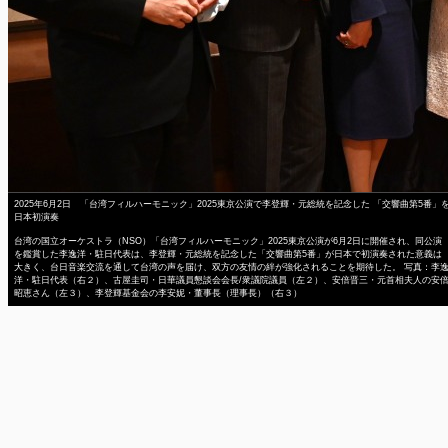
2025年6月2日 「台湾フィルハーモニック」2025東京公演で李登輝・元総統を記念した 「交響曲第5番」
日本初演奏
台湾の国立オーケストラ（NSO）「台湾フィルハーモニック」2025東京公演が6月2日に開催され、同公演
を鑑賞した李逸洋・駐日代表は、李登輝・元総統を記念した「交響曲第5番」が日本で初演奏された意義は
大きく、台日音楽交流を通して台湾の声を届け、双方の友情の絆が強化されることを期待した。 写真：李
洋・駐日代表（右２）、古屋圭司・日華議員懇談会会長/衆議院議員（左２）、安倍晋三・元首相夫人の安
昭恵さん（左３）、李登輝基金会の李安妮・董事長（理事長）（右３）