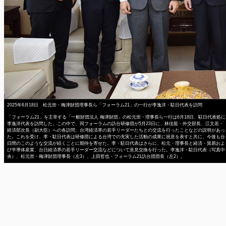
2025年6月18日 松元崇・梅津財団理事長ら「フォーラム21」の一行が李逸洋・駐日代表を訪問
「フォーラム21」を主宰する「一般財団法人 梅津財団」の松元崇・理事長ら一行は6月18日、駐日代表処に
李逸洋代表を訪問した。この中で、同フォーラムの訪台研修団が5月23日に、林佳龍・外交部長、江文若・
経済部次長（副大臣）への各訪問、台湾経済界の若手リーダーたちとの交流を行ったことなどの説明があっ
た。これを受け、李・駐日代表は研修団による台湾での充実した活動の成果に祝意を表すと共に、今後も台
日間のこのような交流が続くことに期待を寄せた。李・駐日代表はさらに、松元・理事長と経済・貿易およ
び半導体産業、台日経済界の若手リーダー交流などについて意見交換を行った。李逸洋・駐日代表（写真中
央）、松元崇・梅津財団理事長（左3）、上田哲也・フォーラム21訪台団団長（左2）。