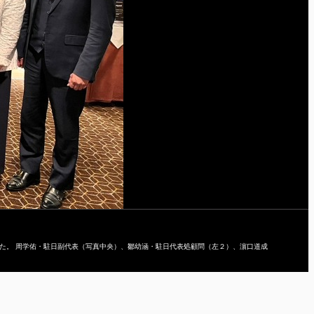
した。 周学佑・駐日副代表（写真中央）、鄒幼涵・駐日代表処顧問（左２）、濵口道成