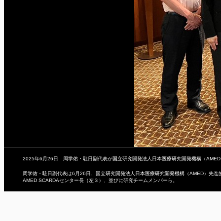
2025年6月26日 周学佑・駐日副代表が国立研究開発法人日本医療研究開発機構（AM
周学佑・駐日副代表は6月26日、国立研究開発法人日本医療研究開発機構（AMED）先
AMED SCARDAセンター長（左３）、並びに研究チームメンバーら。