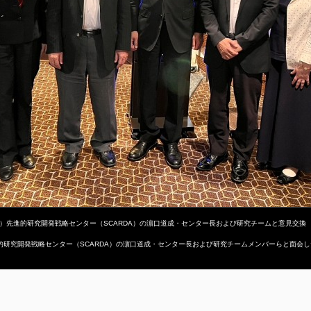
ED）先進的研究開発戦略センター（SCARDA）の濵口道成・センター長および研究チームと意見交換
進的研究開発戦略センター（SCARDA）の濵口道成・センター長および研究チームメンバーらと面会