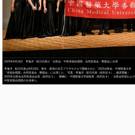
2025年8月24日 李逸洋・駐日代表が「台医会・中医杏韻合唱団」合同音楽会・懇親会に出席
李逸洋・駐日代表は8月24日、東京・新宿の京王プラザホテルで開催された「2025台医会・中国医薬大学
『杏韻合唱団』合同音楽会・懇親会」に出席した。 写真：李逸洋・駐日代表（前列左６）、蘇原寛敏・
2025年台医会合同音楽会会長（前列左５）、蔡輔仁・中国医薬大学副校長（前列左８）、台医会幹部および
中医杏韻合唱団の出演者ら。