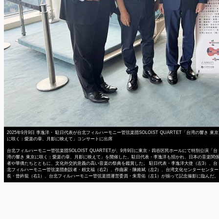
2025年9月9日 李逸洋・ 駐日代表が台北フィルハーモニー管弦楽団SOLOIST QUARTET「台湾の響き 東京
に咲く：愛楽の章、月影に映えて」コンサートに出席
台北フィルハーモニー管弦楽団SOLOIST QUARTETが、9月9日に東京・四谷区民ホールにて特別公演「台
湾の響き 東京に咲く：愛楽の章、月影に映えて」を開催した。駐日代表・李逸洋も招かれ、日本の音楽関
者や華僑たちとともに、文化外交的意義の高い音楽の祭典を鑑賞した。 駐日代表・李逸洋大使（左3）、台
北フィルハーモニー管弦楽団創設者・頼文福（右2）、作曲家・陳維斌（左2）、台湾文化センターセンター
長・曾鈐龍（右1）、台北フィルハーモニー管弦楽団運営委員・朱育佑（左1）が揃って記念撮影に臨んだ。