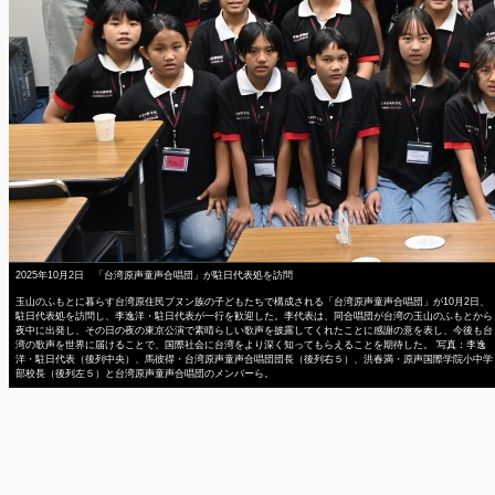
2025年10月2日 「台湾原声童声合唱団」が駐日代表処を訪問
玉山のふもとに暮らす台湾原住民ブヌン族の子どもたちで構成される「台湾原声童声合唱団」が10月2日、
駐日代表処を訪問し、李逸洋・駐日代表が一行を歓迎した。李代表は、同合唱団が台湾の玉山のふもとから
夜中に出発し、その日の夜の東京公演で素晴らしい歌声を披露してくれたことに感謝の意を表し、今後も台
湾の歌声を世界に届けることで、国際社会に台湾をより深く知ってもらえることを期待した。 写真：李逸
洋・駐日代表（後列中央）、馬彼得・台湾原声童声合唱団団長（後列右５）、洪春満・原声国際学院小中学
部校長（後列左５）と台湾原声童声合唱団のメンバーら。