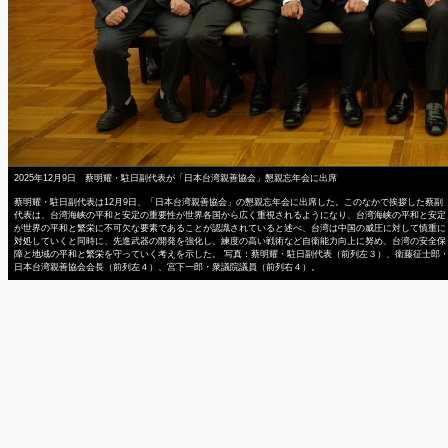
2025年12月9日 蔡明耀・駐日副代表が「日本台湾親善協会」懇親忘年会に出席
蔡明耀・駐日副代表は12月9日、「日本台湾親善協会」の懇親忘年会に出席した。このなかで挨拶した蔡副
代表は、台湾海峡の平和と安定の重要性が世界各国から広く重視されるようになり、台湾海峡の平和と安定
が世界の平和と繁栄に不可欠な要素であることが認識されていると述べ、台湾は中国の威圧に対して慎重に
対処していくと同時に、先進武器の開発を強化し、練度の高い戦術など自衛能力向上に努め、台湾の安全保
障と地域の平和と繁栄を守っていく考えを示した。 写真：蔡明耀・駐日副代表（前列左３）、衛藤征士郎
日本台湾親善協会会長（前列左４）、宮下一郎・衆議院議員（前列右４）。