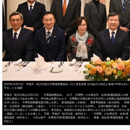
2025年12月11日 李逸洋・駐日代表が日華議員懇談会一行と意見交換 台日協力の深化と地域の平和を共に
守ることを強調
李逸洋・駐日代表は12月11日、「日華議員懇談会」（以下、日華懇）の古屋圭司・会長/衆議院議員ら19名
の国会議員との会合を開いた。李代表は挨拶のなかで、日華懇の古屋会長が今年10月に大規模な議員祝賀団
を伴い訪台し、中華民国国慶祝賀式典に出席し、頼清徳総統（大統領）、蕭美琴副総統（副大統領）、韓国
瑜・立法院長（国会議長）と面会し、ファクトチェックセンターなどを訪問し、台湾の最新の政治、社会、
民主主義の発展などへの理解を深めた。李代表は、頼総統が古屋会長の長年にわたる台日関係への尽力に深
く感謝していることを伝達した。 写真：李逸洋・駐日代表（前列左４）、「日華懇」の古屋圭司・会長/衆
議院議員（前列右４）、小宮山泰子・幹事長代理/衆議院議員（前列右３）、東徹・副会長/衆議院議員（前
列左２）