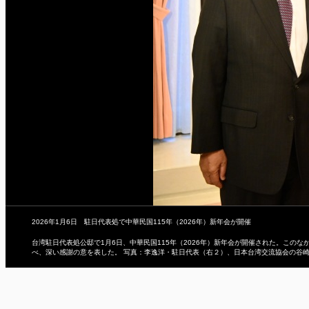
2026年1月6日 駐日代表処で中華民国115年（2026年）新年会が開催
台湾駐日代表処公邸で1月6日、中華民国115年（2026年）新年会が開催された。こ
べ、深い感謝の意を表した。 写真：李逸洋・駐日代表（右２）、日本台湾交流協会の谷