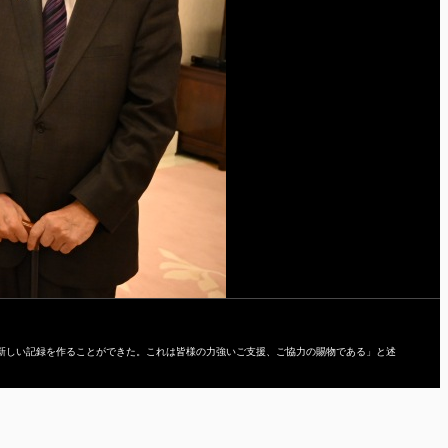
の新しい記録を作ることができた。これは皆様の力強いご支援、ご協力の賜物である」と述