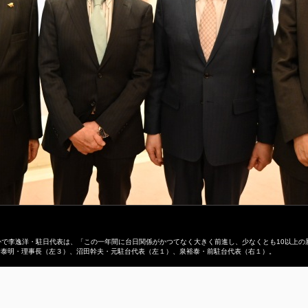
のなかで李逸洋・駐日代表は、「この一年間に台日関係がかつてなく大きく前進し、少なくとも10以上
崎泰明・理事長（左３）、沼田幹夫・元駐台代表（左１）、泉裕泰・前駐台代表（右１）。