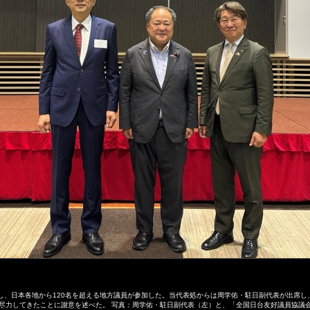
し、日本各地から120名を超える地方議員が参加した。当代表処からは周学佑・駐日副代表が出席し
尽力してきたことに謝意を述べた。 写真：周学佑・駐日副代表（左）と、「全国日台友好議員協議