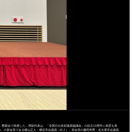
、懇親会で挨拶した。周副代表は、「全国日台友好議員協議会」の設立10周年に祝意を表
会」の新会長である横山正人・横浜市会議員（右２）、前会長の藤田和秀・名古屋市会議員