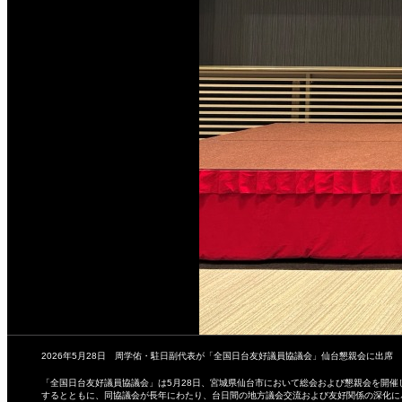
2026年5月28日 周学佑・駐日副代表が「全国日台友好議員協議会」仙台懇親会に出席
「全国日台友好議員協議会」は5月28日、宮城県仙台市において総会および懇親会を開催
するとともに、同協議会が長年にわたり、台日間の地方議会交流および友好関係の深化に