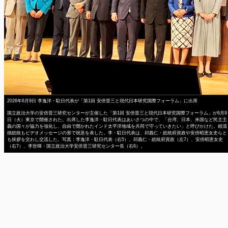
2026年6月9日 李逸洋・駐日代表が「第1回 安倍晋三と現代日本研究国際フォーラム」に出席
国立政治大学の安倍晋三研究センターが主催した「第1回 安倍晋三と現代日本研究国際フォーラム」が6月9
日（火）東京で開催された。出席した李逸洋・駐日代表はあいさつの中で、「台湾、日本、米国など民主主
義の国々が協力を強化し、自由で開かれたインド太平洋地域を共同で守っていきたい」と呼びかけた。頼清
徳総統もビデオメッセージの形で祝意を表した。李・駐日代表は、邱義仁・総統府資政や安倍昭恵女史らと
も挨拶を交わし交流した。写真：李逸洋・駐日代表（右5）、邱義仁・総統府資政（左7）、安倍昭恵女史
（右7）、李世暉・国立政治大学安倍晋三研究センター長（右6）。