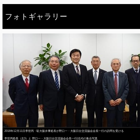
フォトギャラリー
2018年12月11日李世丙・駐大阪弁事処長が野口一・大阪日台交流協会会長一行の訪問を受ける
李世丙処長（左3）と 野口一・大阪日台交流協会会長一行(右4)の集合写真