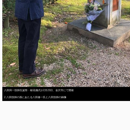
八田與一技師生誕祭・献花儀式が2月23日、金沢市にて開催
2.八田技師の孫にあたる八田修一氏と八田技師の銅像