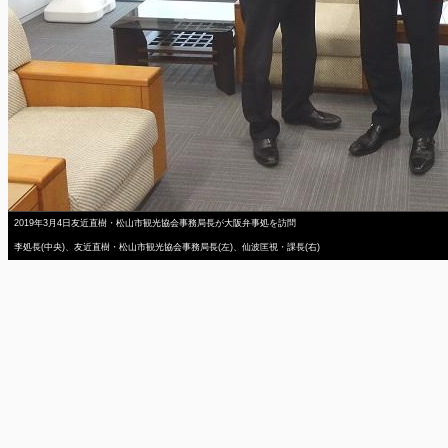
2019年3月4日友近直樹・松山市観光協会事務局長が大阪弁事処を訪問
李処長(中央)、友近直樹・松山市観光協会事務局長(左)、仙波匡視・課長(右)