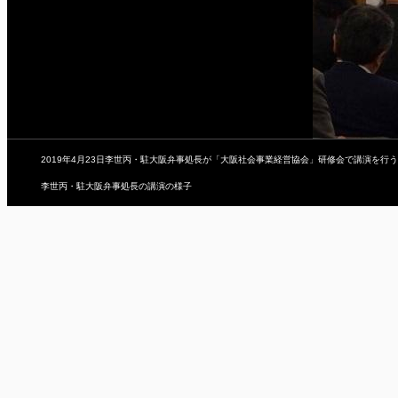
2019年4月23日李世丙・駐大阪弁事処長が「大阪社会事業経営協会」研修会で講演を行う
李世丙・駐大阪弁事処長の講演の様子