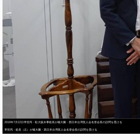
2019年7月22日李世丙・駐大阪弁事処長が楊大鵬・西日本台湾医人会名誉会長の訪問を受ける
李世丙・処長（左）が楊大鵬・西日本台湾医人会名誉会長の訪問を受ける