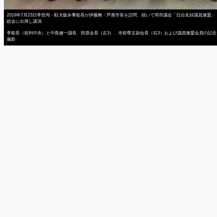
2019年7月23日李世丙・駐大阪弁事処長が伊藤舞・芦屋市長を訪問、続いて同市議会「日台友好議員連盟」
総会に出席し講演
李処長（前列中央）と中島健一議長、田原会長（左3）、寺前尊文副会長（右3）および議員連盟会員の記念
撮影