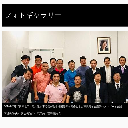
フォトギャラリー
2019年7月26日李世丙・駐大阪弁事処長が台中港国際青年商会および和泉青年会議所のメンバーと会談
李処長(中央)、黃会長(左2)、花田純一理事長(右2）