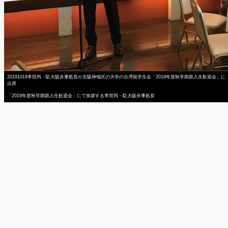
20191019李世丙・駐大阪弁事処長が京阪神地区の大学の台湾留学生会「2019年度秋学期新入生歓迎会」に
出席
「2019年度秋学期新入生歓迎会」にて挨拶する李世丙・駐大阪弁事処長