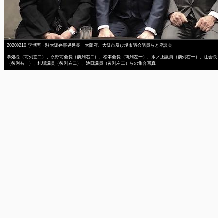
20200210 李世丙・駐大阪弁事処処長 大阪府、大阪市及び堺市議会議員らと座談会
李処長（前列左二）、永野前会長（前列右二）、松本会長（前列左一）、水ノ上議員（前列右一）、辻会長
（後列右一）、札場議員（後列右二）、池田議員（後列左二）らの集合写真