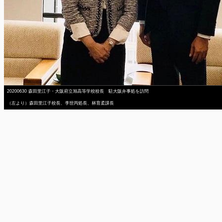
20200630 森田里江子・大阪府立旭高等学校校長 駐大阪弁事処を訪問
（左より）森田里江子校長、李世丙処長、林育柔課長