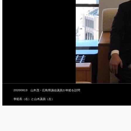
20200813 山木茂・広島県議会議員が本処を訪問
李処長（右）と山木議員（左）