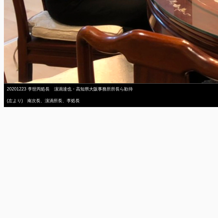
20201223 李世丙処長 濵渦達也・高知県大阪事務所所長ら歓待
(左より) 南次長、濵渦所長、李処長