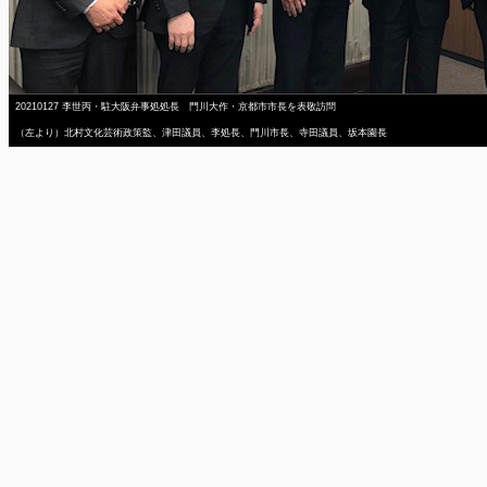
20210127 李世丙・駐大阪弁事処処長 門川大作・京都市市長を表敬訪問
（左より）北村文化芸術政策監、津田議員、李処長、門川市長、寺田議員、坂本園長