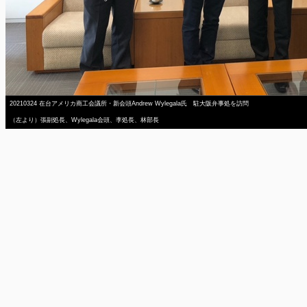
20210324 在台アメリカ商工会議所・新会頭Andrew Wylegala氏 駐大阪弁事処を訪問
（左より）張副処長、Wylegala会頭、李処長、林部長