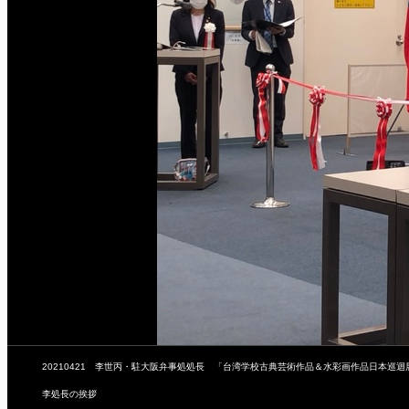
20210421 李世丙・駐大阪弁事処処長 「台湾学校古典芸術作品＆水彩画作品日本巡
李処長の挨拶