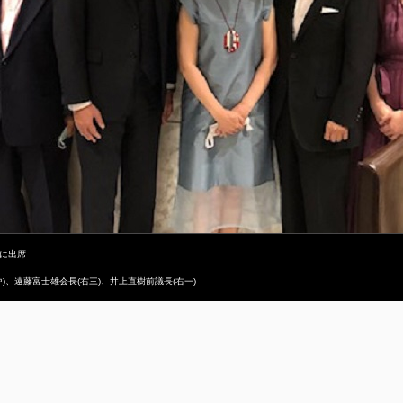
会に出席
)、遠藤富士雄会長(右三)、井上直樹前議長(右一)