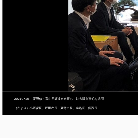
20210715 夏野修・富山県砺波市市長ら 駐大阪弁事処を訪問
（左より）小西課長、坪田次長、夏野市長、李処長、呉課長