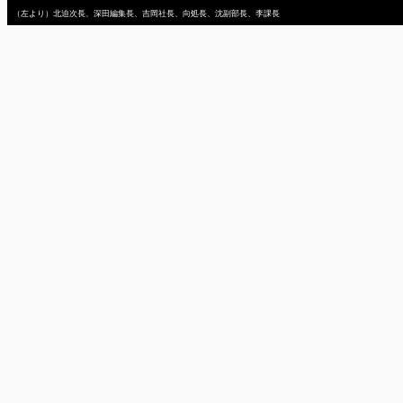
（左より）北迫次長、深田編集長、吉岡社長、向処長、沈副部長、李課長