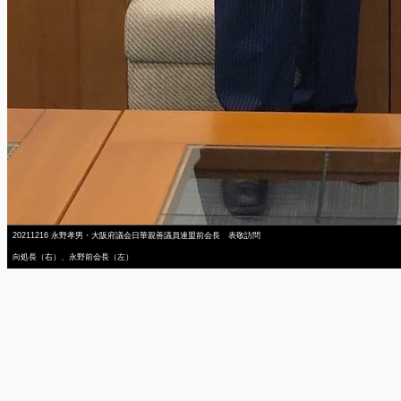
20211216 永野孝男・大阪府議会日華親善議員連盟前会長 表敬訪問
向処長（右）、永野前会長（左）