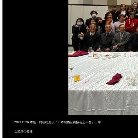
20211226 本処・向明徳処長「日本関西台商協会忘年会」出席
ご出席の皆様