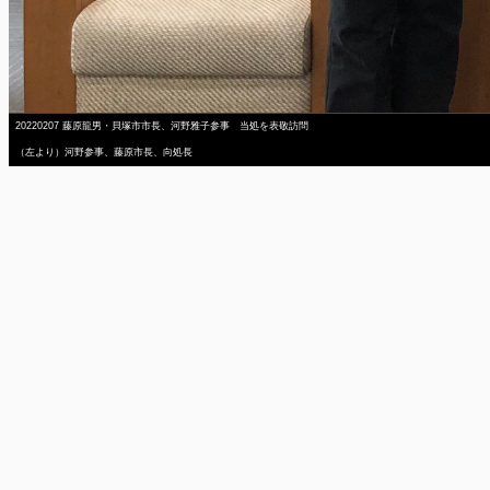
20220207 藤原龍男・貝塚市市長、河野雅子参事 当処を表敬訪問
（左より）河野参事、藤原市長、向処長