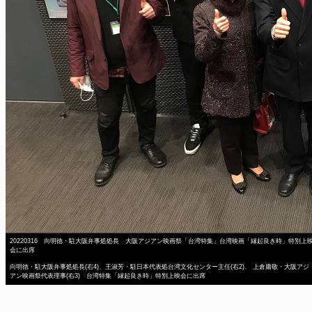
20220316 向明徳・駐大阪弁事処処長 大阪アジアン映画祭「台湾特集」台湾映画「縁起良き時」特別上
会に出席
向明徳・駐大阪弁事処処長(右4)、王淑芳・駐日本代表処台湾文化センター主任(右2)、 上倉庸敬・大阪アジ
アン映画祭代表理事(右3) 台湾特集「縁起良き時」特別上映会に出席