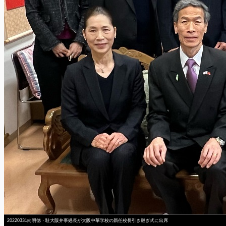
20220331向明徳・駐大阪弁事処長が大阪中華学校の新任校長引き継ぎ式に出席