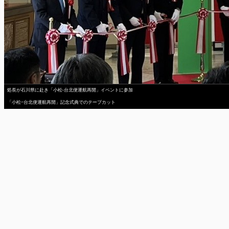
処長が石川県に赴き「小松-台北便運航再開」イベントに参加
「小松−台北便運航再開」記念式典でのテープカット