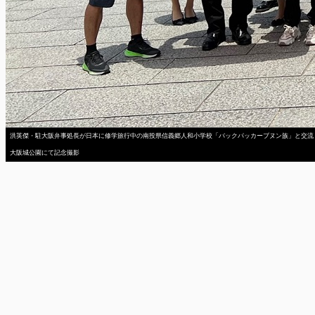
洪英傑・駐大阪弁事処長が日本に修学旅行中の南投県信義郷人和小学校「バックパッカーブヌン族」と交流
大阪城公園にて記念撮影