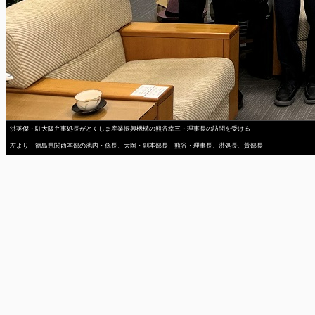
洪英傑・駐大阪弁事処長がとくしま産業振興機構の熊谷幸三・理事長の訪問を受ける
左より：徳島県関西本部の池内・係長、大岡・副本部長、熊谷・理事長、洪処長、黃部長