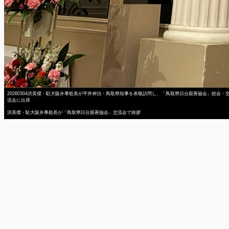
20260304洪英傑・駐大阪弁事処長が平井伸治・鳥取県知事を表敬訪問し、「鳥取県日台親善協会」総会・
流会に出席
洪英傑・駐大阪弁事処長が「鳥取県日台親善協会」交流会で挨拶